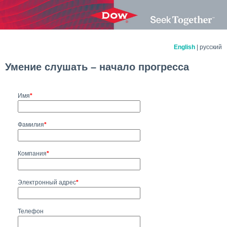
English
| русский
Умение слушать – начало прогресса
Имя
*
Фамилия
*
Компания
*
Электронный адрес
*
Телефон