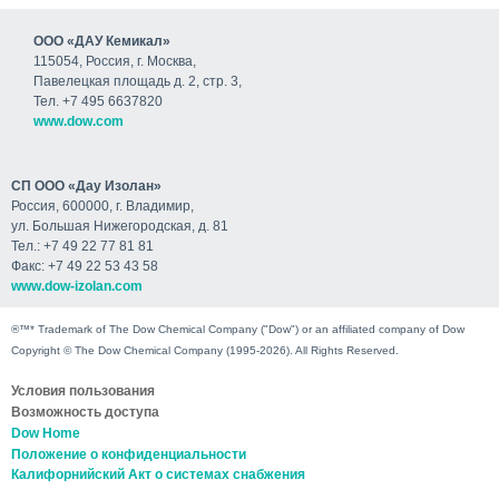
ООО «ДАУ Кемикал»
115054, Россия, г. Москва,
Павелецкая площадь д. 2, стр. 3,
Тел. +7 495 6637820
www.dow.com
СП ООО «Дау Изолан»
Россия, 600000, г. Владимир,
ул. Большая Нижегородская, д. 81
Тел.: +7 49 22 77 81 81
Факс: +7 49 22 53 43 58
www.dow-izolan.com
®™* Trademark of The Dow Chemical Company ("Dow") or an affiliated company of Dow
Copyright © The Dow Chemical Company (1995-2026). All Rights Reserved.
Условия пользования
Возможность доступа
Dow Home
Положение о конфиденциальности
Калифорнийский Акт о системах снабжения